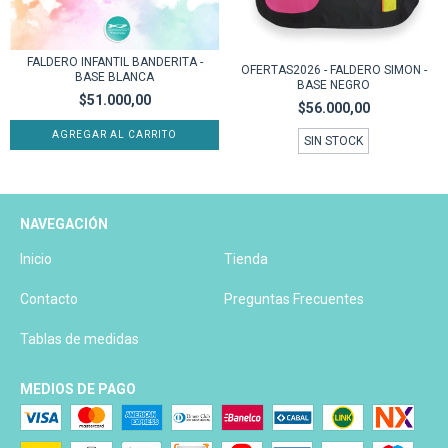
FALDERO INFANTIL BANDERITA -
OFERTAS2026 - FALDERO SIMON -
BASE BLANCA
BASE NEGRO
$51.000,00
$56.000,00
AGREGAR AL CARRITO
SIN STOCK
NAVEGACIÓN
Inicio
Tienda
Contacto
Preguntas Frecuentes
Tablas de medidas
MEDIOS DE PAGO